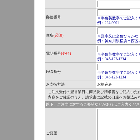
郵便番号
※半角英数字でご記入く
例：224-0001
住所
(必須)
※漢字又は全角ひらがな
例：神奈川県横浜市西区
電話番号
(必須)
※半角英数字でご記入く
例：045-123-1234
FAX番号
※半角英数字でご記入く
例：045-123-1234
お支払方法
お振込み
ご注文受付の翌営業日に商品及び請求書をご記入いた
内容をご確認のうえ、請求書に記載の口座へお振込み
以下、ご注文に対するご要望などがあればご入力くださ
ご要望