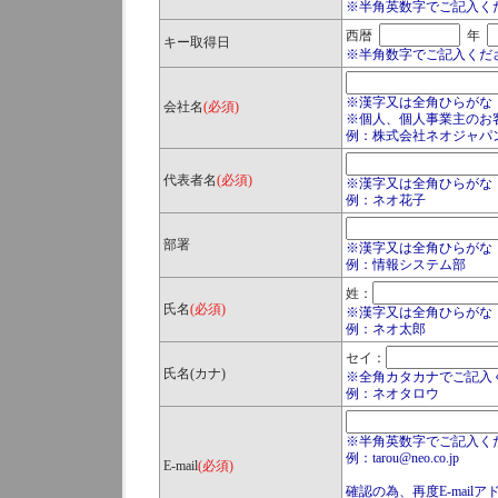
※半角英数字でご記入く
西暦
年
キー取得日
※半角数字でご記入くだ
※漢字又は全角ひらがな
会社名
(必須)
※個人、個人事業主のお
例：株式会社ネオジャパ
代表者名
(必須)
※漢字又は全角ひらがな
例：ネオ花子
部署
※漢字又は全角ひらがな
例：情報システム部
姓：
氏名
(必須)
※漢字又は全角ひらがな
例：ネオ太郎
セイ：
氏名(カナ)
※全角カタカナでご記入
例：ネオタロウ
※半角英数字でご記入く
例：tarou@neo.co.jp
E-mail
(必須)
確認の為、再度E-mail